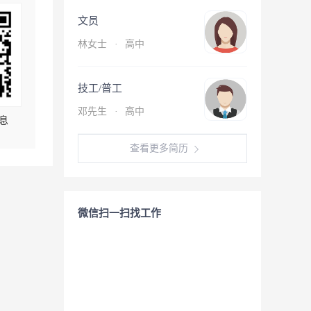
文员
林女士
·
高中
技工/普工
邓先生
·
高中
息
查看更多简历
微信扫一扫找工作