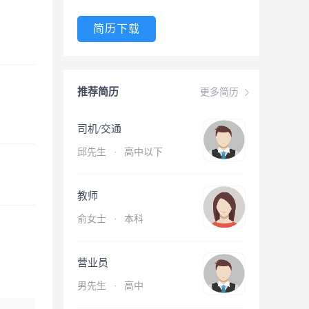
简历下载
推荐简历
更多简历
司机/交通
邱先生
·
高中以下
教师
俞女士
·
本科
营业员
男先生
·
高中