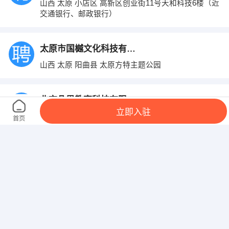
山西 太原 小店区 高新区创业街11号天和科技6楼（近
交通银行、邮政银行）
太原市国樾文化科技有限公司
山西 太原 阳曲县 太原方特主题公园
北京凡恩教育科技有限公司太原分校
立即入驻
山西 太原 迎泽区 太原市九个校区就近分配
首页
山西前能国际贸易有限公司
山西 太原 小店区 平阳景苑6号楼2211
太原景臻企业管理咨询有限公司
山西 太原 小店区 太原市小店区赛格数码港17楼17E